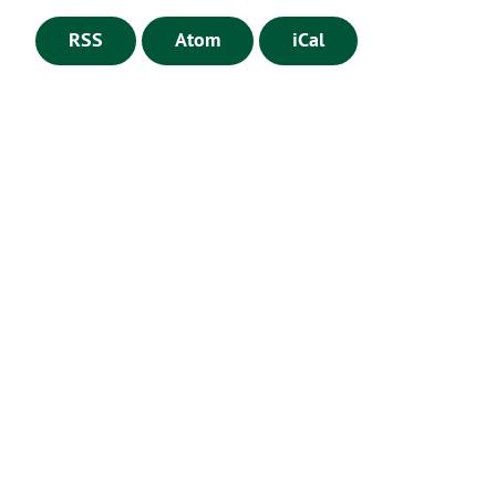
RSS
Atom
iCal