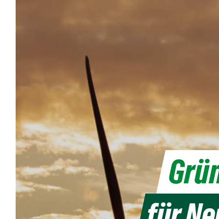
Grün
für N